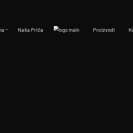
na
Naša Priča
Proizvodi
K