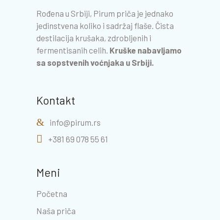
Rođena u Srbiji, Pirum priča je jednako
jedinstvena koliko i sadržaj flaše. Čista
destilacija krušaka, zdrobljenih i
fermentisanih celih.
Kruške nabavljamo
sa sopstvenih voćnjaka u Srbiji.
Kontakt
info@pirum.rs
+381 69 078 55 61
Meni
Početna
Naša priča