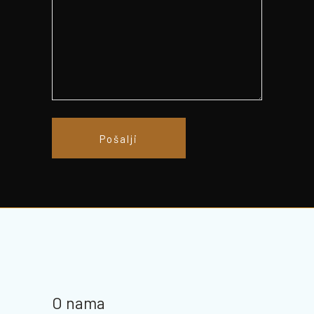
Pošalji
O nama