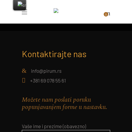
0
Kontaktirajte nas
info@pirum.rs
+381 69 078 55 61
Možete nam poslati poruku
popunjavanjem forme u nastavku.
Vaše ime i prezime (obavezno)